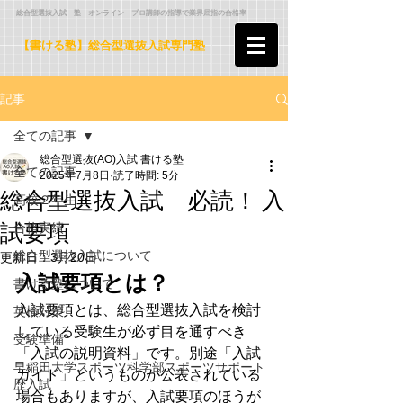
​ 総合型選抜入試 塾 オンライン プロ講師の指導で業界屈指の合格率
【書ける塾】総合型選抜入試専門塾
記事
全ての記事
総合型選抜(AO)入試 書ける塾
全ての記事
2025年7月8日
読了時間: 5分
総合型選抜入試 必読！ 入
高校２年生
試要項
合格実績
総合型選抜入試について
更新日：
3月20日
入試要項とは？
書ける塾について
入試要項とは、総合型選抜入試を検討
英検対策
している受験生が必ず目を通すべき
受験準備
「入試の説明資料」です。別途「入試
早稲田大学スポーツ科学部スポーツサポート
ガイド」というものが公表されている
歴入試
場合もありますが、入試要項のほうが