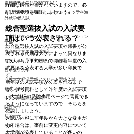
慶應義塾大学法学部FIT入試
詳細な情報が書かれていますので、必
ず入試要項を確認しましょう。
青山学院大学法学部ヒューマンライツ学科海
外就学者入試
総合型選抜入試の入試要
ICU 帰国生入試
項はいつ公表される？
同志社大学グローバル・コミュニケーション
学部
総合型選抜入試の入試要項や願書が公
立命館大学国際関係学部
表される次期は大学によって異なりま
すが、６月下旬頃までには新年度の入
法政大学キャリアデザイン学部
試要項を公表する大学が多い印象で
日本女子大学
す。
立教大学経済学部アスリート選抜入試
新年度の入試要項が公表されるまで
筑波大学
は、参考資料として昨年度の入試要項
が大学HPの受験生用ページで閲覧でき
中央大学国際経営学部
るようになっていますので、そちらを
関西大学
確認しましょう。
新潟大学
入試の内容に前年度から大きな変更が
ある場合は、事前に変更内容について
APU
大学側が公表していることが多いの