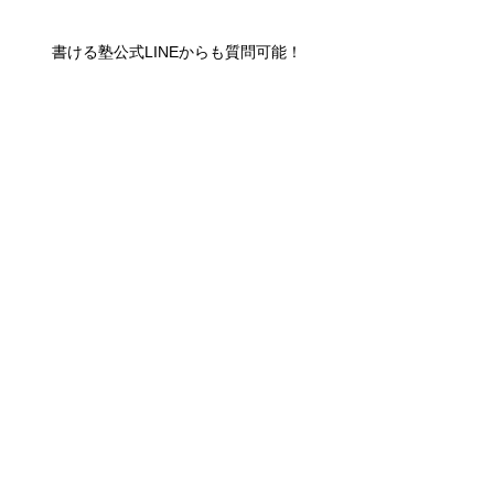
書ける塾公式LINEからも質問可能！
高校２年生
書ける塾について
総合型選抜入試について
すべて表示
最新記事