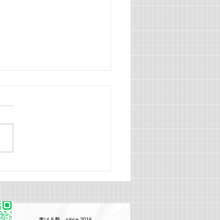
学院大学経営学部 合格
でとうございます！
​書ける塾 since 2016