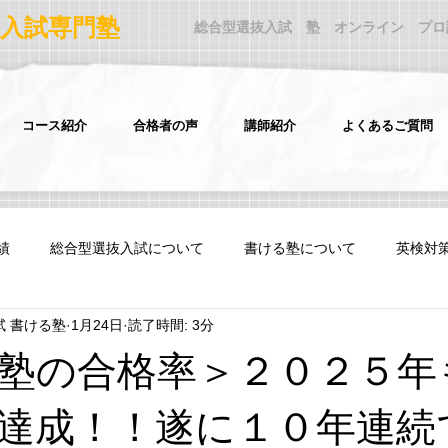
入試専門塾
​ 総合型選抜入試 塾 オンライン プ
コース紹介
合格者の声
講師紹介
よくあるご質問
績
総合型選抜入試について
書ける塾について
英検対
試 書ける塾
1月24日
読了時間: 3分
サポート歴入試
慶應義塾大学法学部FIT入試
塾の合格率＞２０２５年
ツ学科海外就学者入試
ICU 帰国生入試
達成！！遂に１０年連続