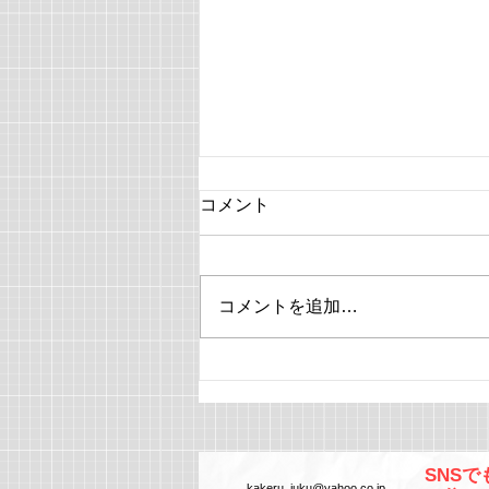
コメント
コメントを追加…
國學院大學文学部 外国語文
化学科 合格おめでとう！
SNS
kakeru_juku
@yahoo.co.jp