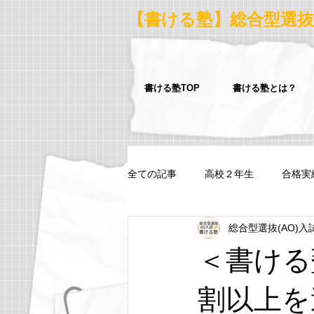
【書ける塾】総合型選抜
書ける塾TOP
書ける塾とは？
全ての記事
高校２年生
合格実
総合型選抜(AO)入
早稲田大学スポーツ科学部スポーツ
＜書ける
青山学院大学法学部ヒューマンライ
割以上を