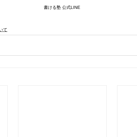
書ける塾 公式LINE 
いて