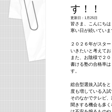
す！！
同志社大学グローバル・コミュニケ
更新日：
1月25日
皆さま、こんにちは
日本女子大学
立教大学経済学
寒い日が続いていま
２０２６年がスター
APU
青山学院大学
中央
いきたいと考えてお
また、お陰様で２０
書ける塾の合格率は
す。
総合型選抜入試をと
度も増している入試
そのなかでテレビ、
聞きする機会も多く
は不安を煽るものや