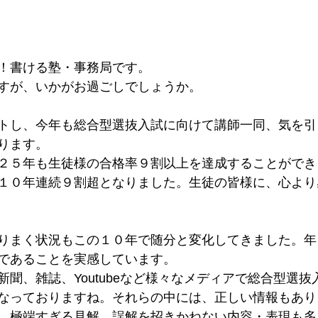
ーション学部
立命館大学国際関係学部
法政大学キャリアデ
！書ける塾・事務局です。
部アスリート選抜入試
筑波大学
中央大学国際経営学部
すが、いかがお過ごしでしょうか。
トし、今年も総合型選抜入試に向けて講師一同、気を引
大学
國學院大學
ります。
２５年も生徒様の合格率９割以上を達成することができ
１０年連続９割超となりました。生徒の皆様に、心より
りまく状況もこの１０年で随分と変化してきました。年
であることを実感しています。
新聞、雑誌、Youtubeなど様々なメディアで総合型選
なっておりますね。それらの中には、正しい情報もあり
、極端すぎる見解、誤解を招きかねない内容・表現も多