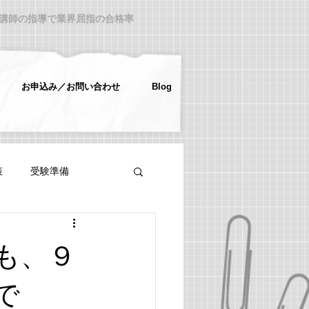
ロ講師の指導で業界屈指の合格率
お申込み／お問い合わせ
Blog
策
受験準備
も、９
で