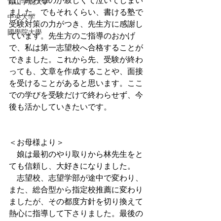
は、終わるのが寂しくて泣いてしまい
青山学院大学
ました。でもそれくらい、書ける塾で
中央大学
受験対策の力がつき、先生方に感謝し
國學院大學
ています。先生方のご指導のおかげ
で、私は第一志望校へ合格することが
できました。これから先、受験が終わ
っても、文章を作成することや、面接
を受けることがあると思います。ここ
での学びを受験だけで終わらせず、今
後も活かしていきたいです。
＜お母様より＞
　娘は最初のやり取りから林先生をと
ても信頼し、大好きになりました。
　志望校、志望学部が途中で変わり、
また、総合型から指定校推薦に変わり
ましたが、その都度方針を切り換えて
熱心に指導して下さりました。最後の