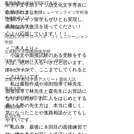
慶應義塾大学法学部FIT入試
央大学文学部ドイツ語文化文学専攻に
合格されました！
青山学院大学法学部ヒューマンライツ学科海
外就学者入試
念願のドイツ留学もぜひとも実現し、
素敵な大学生活を送ってください！
ICU 帰国生入試
心より応援しています！！！
同志社大学グローバル・コミュニケーション
学部
＜ご本人より＞
立命館大学国際関係学部
　小論文や面接試験のある受験をする
法政大学キャリアデザイン学部
人は、絶対に入るべきだと思います。
オンラインで、ここまでしてくれると
日本女子大学
ころはないです。
立教大学経済学部アスリート選抜入試
　私は書類作成や添削指導で林先生、
筑波大学
面接指導で林先生と森先生にお世話に
中央大学国際経営学部
なりましたが、お二人をはじめとする
書ける塾の先生方は、本当に優しく、
関西大学
気になったことや進路相談がとてもし
新潟大学
やすいです。
APU
　私自身、最後に８回目の面接練習で