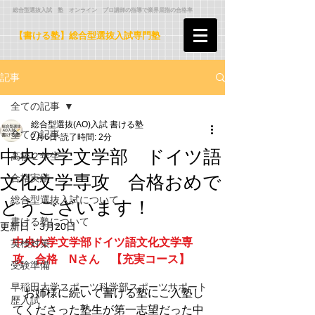
​ 総合型選抜入試 塾 オンライン プロ講師の指導で業界屈指の合格率
【書ける塾】総合型選抜入試専門塾
記事
全ての記事
総合型選抜(AO)入試 書ける塾
全ての記事
2月6日
読了時間: 2分
中央大学文学部 ドイツ語
高校２年生
文化文学専攻 合格おめで
合格実績
総合型選抜入試について
とうございます！
書ける塾について
更新日：
3月20日
中央大学文学部ドイツ語文化文学専
英検対策
攻　合格　Nさん　【充実コース】　
受験準備
早稲田大学スポーツ科学部スポーツサポート
　お姉様に続いて書ける塾にご入塾し
歴入試
てくださった塾生が第一志望だった
中