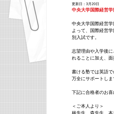
更新日：
3月20日
中央大学国際経営学
同志社大学グローバル・コミュニケ
中央大学国際経営学
よって、国際経営学
日本女子大学
立教大学経済学
別入試です。
志望理由や入学後に
APU
青山学院大学
中央
れることに加え、面
書ける塾では英語で
万全にサポートしま
下記に合格者のお喜
＜ご本人より＞
林先生、森先生、本