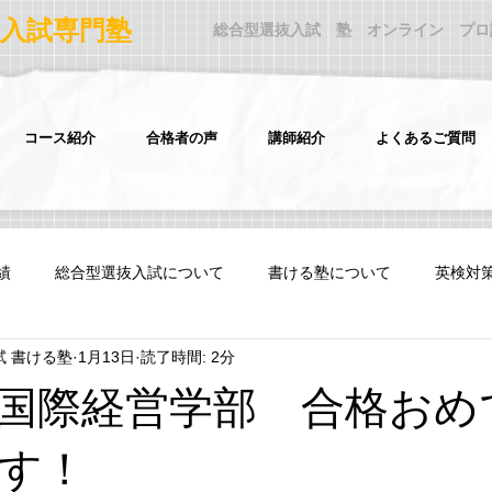
入試専門塾
​ 総合型選抜入試 塾 オンライン プ
コース紹介
合格者の声
講師紹介
よくあるご質問
績
総合型選抜入試について
書ける塾について
英検対
試 書ける塾
1月13日
読了時間: 2分
サポート歴入試
慶應義塾大学法学部FIT入試
国際経営学部 合格おめ
ツ学科海外就学者入試
ICU 帰国生入試
す！