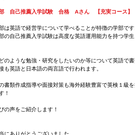
部　自己推薦入学試験　合格　Aさん　【充実コース】
ーション学部
立命館大学国際関係学部
法政大学キャリアデ
部は英語で経営学について学べることが特徴の学部です
部の自己推薦入学試験は高度な英語運用能力を持つ学生
部アスリート選抜入試
筑波大学
中央大学国際経営学部
どのような勉強・研究をしたいのか等について英語で書
大学
國學院大學
接も英語と日本語の両言語で行われます。
の書類作成指導や面接対策も海外経験豊富で英検１級を
す！
びの声をご紹介します！
当にありがとうございました。