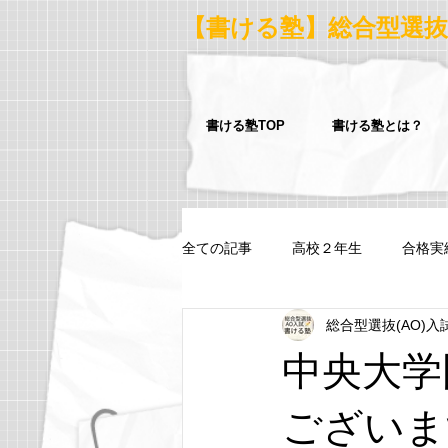
【書ける塾】総合型選抜
書ける塾TOP
書ける塾とは？
全ての記事
高校２年生
合格実
総合型選抜(AO)入
早稲田大学スポーツ科学部スポーツ
中央大学
青山学院大学法学部ヒューマンライ
ございま