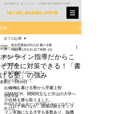
​ 総合型選抜入試 塾 オンライン プロ講師の指導で業界屈指の合格率
【書ける塾】総合型選抜入試専門塾
記事
全ての記事
総合型選抜(AO)入試 書ける塾
全ての記事
2021年1月31日
読了時間: 2分
オンライン指導だからこ
高校２年生
そ万全に対策できる！「書
合格実績
総合型選抜入試について
ける塾」の強み
書ける塾について
更新日：
3月20日
　今年も書ける塾から早慶上智、
英検対策
GMARCH、関関同立など沢山の大学へ
受験準備
の合格を勝ち取りました。
早稲田大学スポーツ科学部スポーツサポート
　コロナ禍のなか、面接試験がオンラ
歴入試
イン実施になる大学も多数あり、臨機