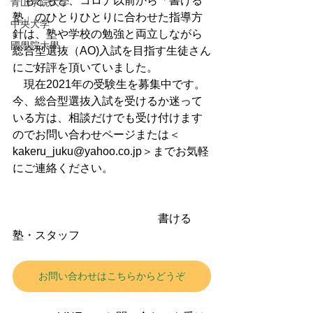
　もともと、コロナ以前から「書ける
青山学院大学
塾」のひとりひとりに合わせた指導方
中央大学
針は、塾や学校の勉強と両立しながら
國學院大學
総合型選抜（AO)入試を目指す生徒さん
にご好評を頂いていました。
現在2021年の受験生を募集中です。
今、総合型選抜入試を受けるか迷って
いる方は、相談だけでも受け付けます
のでお問い合わせページまたは＜
kakeru_juku@yahoo.co.jp
＞までお気軽
にご連絡ください。
　　　　　　　　　　　　　書ける
塾・スタッフ
お問い合わせはこちらからどうぞ