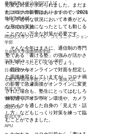
慶應義塾大学法学部FIT入試
応変な対策が求められました。まだま
だコロナの影響はありますので、2021
青山学院大学法学部ヒューマンライツ学科海
外就学者入試
年も不透明な状況において本番がどん
な形での実施になったとしても動じる
ICU 帰国生入試
ことのない万全な対策が必要です。
同志社大学グローバル・コミュニケーション
学部
　そんな今年はまさに、通信制の専門
立命館大学国際関係学部
塾である「書ける塾」の強みが活かさ
法政大学キャリアデザイン学部
れた年だったといえるでしょう。
　普段からオンラインで対面を想定し
日本女子大学
た面接練習をしていますが、コロナ禍
立教大学経済学部アスリート選抜入試
の影響で急遽面接がオンラインに変更
筑波大学
された場合も、塾生にとってはむしろ
中央大学国際経営学部
練習通り。オンライン環境や、カメラ
やマイクを通した自身の「見え方・話
関西大学
し方」などもじっくり対策を練って臨
新潟大学
むことができました。
APU