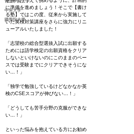
を持ったうえで挑めるように、計画的
青山学院大学
に準備を進めましょう！そこで【書け
中央大学
る塾】ではこの度、従来から実施して
國學院大學
いた英検対策講座をさらに強力にリニ
ューアルいたしました！
「志望校の総合型選抜入試に出願する
ためには語学検定の出願資格をクリア
しないといけないのにこのままのペー
スでは受験までにクリアできそうにな
い…！」
「独学で勉強しているけどなかなか英
検のCSEスコアが伸びない…！」
「どうしても苦手分野の克服ができな
い…！」
といった悩みを抱えている方にお勧め