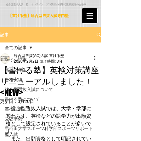
​ 総合型選抜入試 塾 オンライン プロ講師の指導で業界屈指の合格率
【書ける塾】総合型選抜入試専門塾
記事
全ての記事
総合型選抜(AO)入試 書ける塾
全ての記事
2025年2月2日
読了時間: 3分
【書ける塾】英検対策講座
高校２年生
リニューアルしました！
合格実績
総合型選抜入試について
<NEW>
書ける塾について
更新日：
3月20日
　総合型選抜入試では、大学・学部に
英検対策
関わらず、英検などの語学力が出願資
受験準備
格として設定されていることが多いで
早稲田大学スポーツ科学部スポーツサポート
す。
歴入試
　また、出願資格として明記されてい