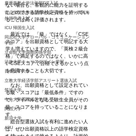
慶應義塾大学法学部FIT入試
ない場合も、客観的に能力を証明する
ことのできる語学検定資格を持ってい
青山学院大学法学部ヒューマンライツ学科海
外就学者入試
ることは高く評価されます。
ICU 帰国生入試
　最近では、「級」ではなく、「CSE
同志社大学グローバル・コミュニケーション
スコア」を出願資格として明記する大
学部
学も増えていますので、「英検２級合
立命館大学国際関係学部
格」で満足するのではなく、いかに高
法政大学キャリアデザイン学部
いCSEスコアで合格できるかという点
を意識することも大切です。
日本女子大学
立教大学経済学部アスリート選抜入試
　なお、出願資格として設定されてい
筑波大学
る級・スコアは「最低条件」ですの
中央大学国際経営学部
で、ライバルとなる受験生全員がその
級・スコアを持っていることになりま
関西大学
す。
新潟大学
　総合型選抜入試を有利に進めたい人
APU
は、ぜひ出願資格以上の語学検定資格